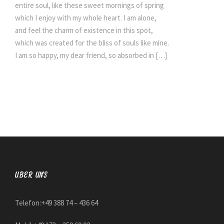
entire soul, like these sweet mornings of spring
which I enjoy with my whole heart. I am alone,
and feel the charm of existence in this spot,
which was created for the bliss of souls like mine.
I am so happy, my dear friend, so absorbed in […]
ÜBER UNS
Telefon:+49 388 74 – 436 64